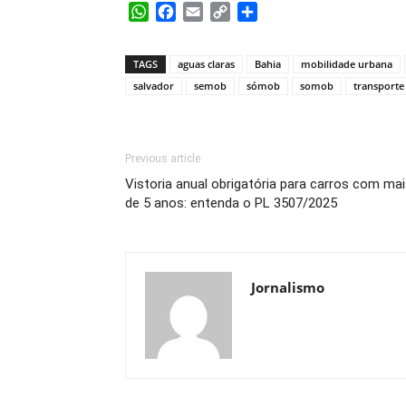
WhatsApp
Facebook
Email
Copy
Share
Link
TAGS
aguas claras
Bahia
mobilidade urbana
salvador
semob
sómob
somob
transporte
Previous article
Vistoria anual obrigatória para carros com ma
de 5 anos: entenda o PL 3507/2025
Jornalismo