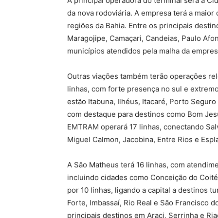
A principal operadora do terminal será a Ci
da nova rodoviária. A empresa terá a maior
regiões da Bahia. Entre os principais desti
Maragojipe, Camaçari, Candeias, Paulo Afo
municípios atendidos pela malha da empres
Outras viações também terão operações rel
linhas, com forte presença no sul e extremo
estão Itabuna, Ilhéus, Itacaré, Porto Segur
com destaque para destinos como Bom Jesu
EMTRAM operará 17 linhas, conectando Salva
Miguel Calmon, Jacobina, Entre Rios e Espl
A São Matheus terá 16 linhas, com atendime
incluindo cidades como Conceição do Coité, 
por 10 linhas, ligando a capital a destinos 
Forte, Imbassaí, Rio Real e São Francisco d
principais destinos em Araci, Serrinha e R