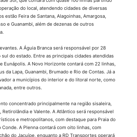
dade Sol, que contará com quase 100 linhas partindo
 operação do local, atendendo cidades de diversas
nos estão Feira de Santana, Alagoinhas, Amargosa,
nso e Guanambi, além de dezenas de outros
a.
evantes. A Águia Branca será responsável por 28
 sul do estado. Entre as principais cidades atendidas
o e Eunápolis. A Novo Horizonte contará com 22 linhas,
s da Lapa, Guanambi, Brumado e Rio de Contas. Já a
dor a municípios do interior e do litoral norte, como
anada, entre outros.
nto concentrado principalmente na região sisaleira,
Retirolândia e Valente. A Atlântico será responsável
turísticos e metropolitanos, com destaque para Praia do
o Conde. A Plenna contará com oito linhas, com
iachão do Jacuípe, enquanto a RD Transportes operará