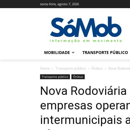
sexta-feira, agosto 7, 2026
MOBILIDADE
TRANSPORTE PÚBLICO
Home
Transporte público
Ônibus
Nova Rodoviár
Transporte público
Ônibus
Nova Rodoviária 
empresas operan
intermunicipais 