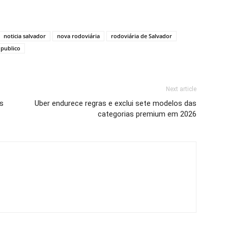
noticia salvador
nova rodoviária
rodoviária de Salvador
 publico
Next article
is
Uber endurece regras e exclui sete modelos das
categorias premium em 2026