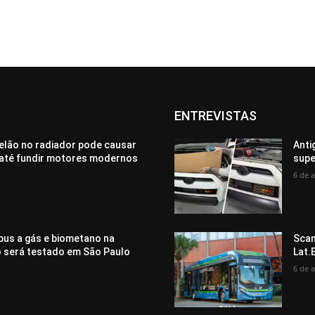
ENTREVISTAS
elão no radiador pode causar
Anti
até fundir motores modernos
supe
6 de 
bus a gás e biometano na
Scan
o será testado em São Paulo
Lat.
6 de 