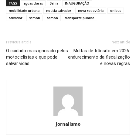
TAGS
aguas claras
Bahia
INAUGURAÇÃO
mobilidade urbana
noticia salvador
nova rodoviária
onibus
salvador
semob
somob
transporte publico
Previous article
Next article
O cuidado mais ignorado pelos
Multas de trânsito em 2026:
motociclistas e que pode
endurecimento da fiscalização
salvar vidas
e novas regras
Jornalismo