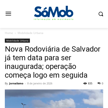
Home
Mobilidade Urbana
Mobilidade Urbana
Nova Rodoviária de Salvador
já tem data para ser
inaugurada; operação
começa logo em seguida
By
Jornalismo
-
8 de janeiro de 2026
835
0