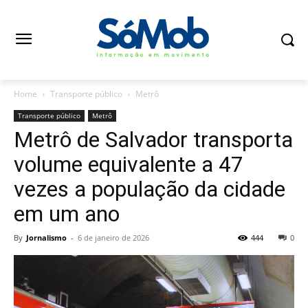
Home
Transporte público
Metrô
Transporte público
Metrô
Metrô de Salvador transporta
volume equivalente a 47
vezes a população da cidade
em um ano
By
Jornalismo
-
6 de janeiro de 2026
444
0