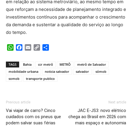
em relação ao sistema metroviário, ao mesmo tempo em
que reforçam a necessidade de planejamento integrado e
investimentos contínuos para acompanhar o crescimento
da demanda e sustentar a qualidade do serviço ao longo
do tempo.
WhatsApp
Facebook
Email
Copy
Share
Link
TAGS
Bahia
ccr metrô
METRÔ
metrô de Salvador
mobilidade urbana
noticia salvador
salvador
sómob
somob
transporte publico
Previous article
Next article
Vai viajar de carro? Cinco
JAC E-JS3: novo elétrico
cuidados com os pneus que
chega ao Brasil em 2026 com
podem salvar suas férias
mais espaço e autonomia