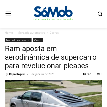
Home
Mercado automotivo
Carros
Mercado automotivo
Carros
Ram aposta em
aerodinâmica de supercarro
para revolucionar picapes
By
Reportagem
-
1 de janeiro de 2026
351
0