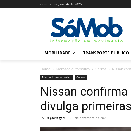
quinta-feira, agosto 6, 2026
MOBILIDADE
TRANSPORTE PÚBLICO
Home
Mercado automotivo
Carros
Nissan con
Mercado automotivo
Carros
Nissan confirma
divulga primeira
By
Reportagem
-
21 de dezembro de 2025