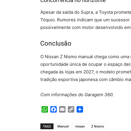
Concorrência no horizonte
Apesar da saída do Supra, a Toyota promet
Tóquio. Rumores indicam que um sucessor d
possivelmente com motor desenvolvido em 
Conclusão
O Nissan Z Nismo manual chega como uma r
oportunidade única de ocupar o espaço dei
chegada às lojas em 2027, o modelo promet
tradição esportiva japonesa com câmbio ma
Com informações do Garagem 360.
WhatsApp
Facebook
Email
Copy
Share
Link
TAGS
Manuel
nissan
Z Nismo