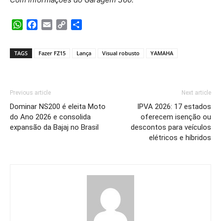
WhatsApp
Facebook
Email
Copy
Share
Link
TAGS
Fazer FZ15
Lança
Visual robusto
YAMAHA
Previous article
Next article
Dominar NS200 é eleita Moto
IPVA 2026: 17 estados
do Ano 2026 e consolida
oferecem isenção ou
expansão da Bajaj no Brasil
descontos para veículos
elétricos e híbridos