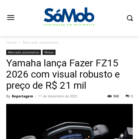
Home
Mercado automotivo
Mercado automotivo
Motos
Yamaha lança Fazer FZ15
2026 com visual robusto e
preço de R$ 21 mil
By
Reportagem
-
11 de dezembro de 2025
968
0