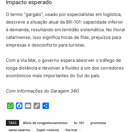
Impacto esperado
O termo “gargalo”, usado por especialistas em logística,
descreve a situação atual da BR-101: capacidade inferior
à demanda, resultando em lentidão sistemática. No litoral
catarinense, isso significa horas de filas, prejuízos para
empresas e desconforto para turistas.
Com a Via Mar, o governo espera absorver o tráfego de
longa distância e devolver a fluidez a um dos corredores
econômicos mais importantes do Sul do país.
Com informações do Garagem 360.
WhatsApp
Facebook
Email
Copy
Share
Link
TAGS
Alívio de congestionamentos
br-101
promessa
santa catarina
Super-rodovia
Via mar