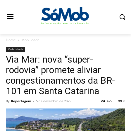
Home
Mobilidade
Mobilidade
Via Mar: nova “super-
rodovia” promete aliviar
congestionamentos da BR-
101 em Santa Catarina
By
Reportagem
-
5 de dezembro de 2025
425
0