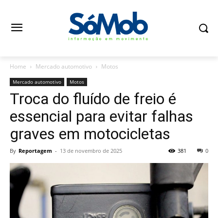
Home
Mercado automotivo
Motos
Mercado automotivo
Motos
Troca do fluído de freio é
essencial para evitar falhas
graves em motocicletas
By
Reportagem
-
13 de novembro de 2025
381
0