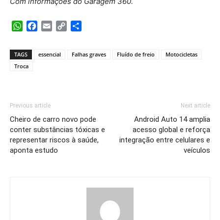
Com informações do Garagem 360.
WhatsApp
Facebook
Email
Copy
Share
Link
TAGS
essencial
Falhas graves
Fluído de freio
Motocicletas
Troca
Previous article
Next article
Cheiro de carro novo pode
Android Auto 14 amplia
conter substâncias tóxicas e
acesso global e reforça
representar riscos à saúde,
integração entre celulares e
aponta estudo
veículos