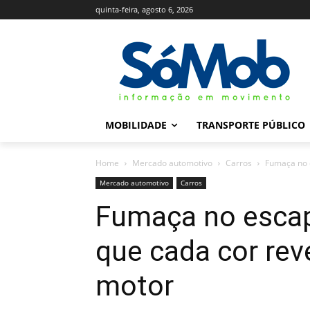
quinta-feira, agosto 6, 2026
MOBILIDADE
TRANSPORTE PÚBLICO
Home
Mercado automotivo
Carros
Fumaça no e
Mercado automotivo
Carros
Fumaça no esca
que cada cor rev
motor