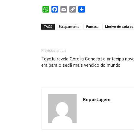
WhatsApp
Facebook
Email
Copy
Share
Link
TAGS
Escapamento
Fumaça
Motivo de cada co
Previous article
Toyota revela Corolla Concept e antecipa nov
era para o sedã mais vendido do mundo
Reportagem