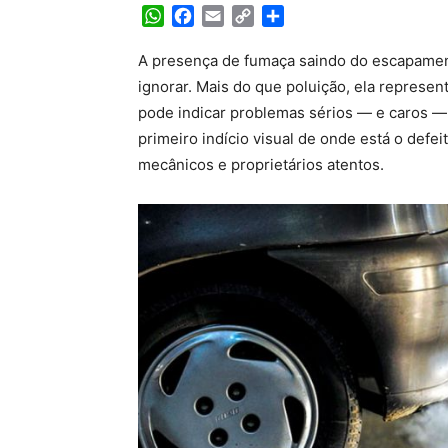
WhatsApp
Facebook
Email
Copy
Share
Link
A presença de fumaça saindo do escapamen
ignorar. Mais do que poluição, ela represe
pode indicar problemas sérios — e caros — 
primeiro indício visual de onde está o def
mecânicos e proprietários atentos.