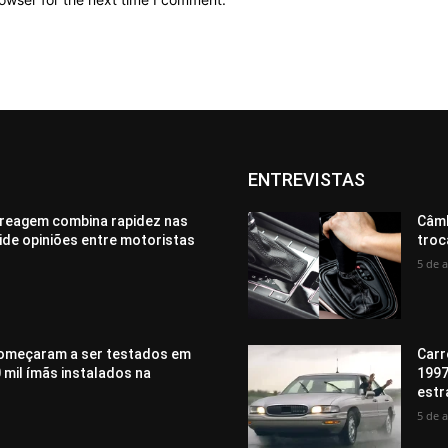
ENTREVISTAS
reagem combina rapidez nas
Câmb
vide opiniões entre motoristas
troc
5 de 
omeçaram a ser testados em
Carr
 mil ímãs instalados na
1997
estr
5 de 