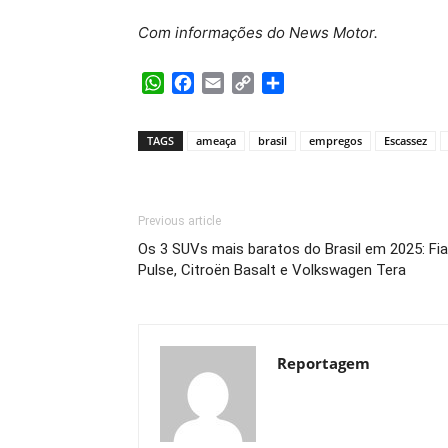
Com informações do News Motor.
WhatsApp
Facebook
Email
Copy
Share
Link
TAGS
ameaça
brasil
empregos
Escassez
Previous article
Os 3 SUVs mais baratos do Brasil em 2025: Fia
Pulse, Citroën Basalt e Volkswagen Tera
Reportagem