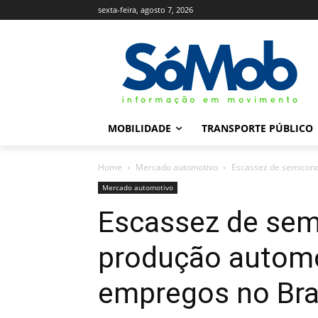
sexta-feira, agosto 7, 2026
MOBILIDADE
TRANSPORTE PÚBLICO
Home
Mercado automotivo
Escassez de semicond
Mercado automotivo
Escassez de se
produção automo
empregos no Bra