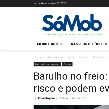
sexta-feira, agosto 7, 2026
MOBILIDADE
TRANSPORTE PÚBLICO
Home
Mercado automotivo
Carros
Barulho no 
Mercado automotivo
Carros
Barulho no freio:
risco e podem ev
By
Reportagem
-
29 de outubro de 2025