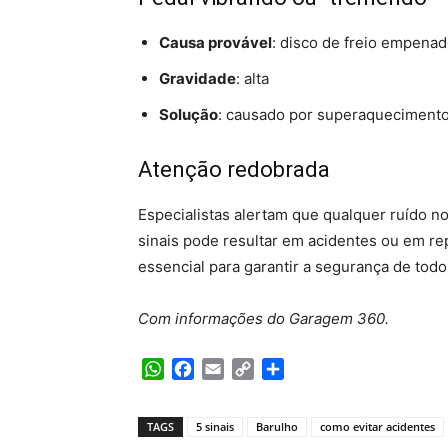
Causa provável
: disco de freio empena
Gravidade
: alta
Solução
: causado por superaquecimento 
Atenção redobrada
Especialistas alertam que qualquer ruído no
sinais pode resultar em acidentes ou em re
essencial para garantir a segurança de todo
Com informações do Garagem 360.
WhatsApp
Facebook
Email
Copy
Share
Link
TAGS
5 sinais
Barulho
como evitar acidentes