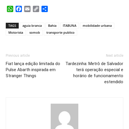
WhatsApp
Facebook
Email
Copy
Share
Link
TAGS
aguia branca
Bahia
ITABUNA
mobilidade urbana
Motorista
somob
transporte publico
Previous article
Next article
Fiat lança edição limitada do
Tardezinha: Metrô de Salvador
Pulse Abarth inspirada em
terá operação especial e
Stranger Things
horário de funcionamento
estendido