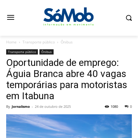
Home
Transporte público
Ônibus
Transporte público
Ônibus
Oportunidade de emprego:
Águia Branca abre 40 vagas
temporárias para motoristas
em Itabuna
By
Jornalismo
-
24 de outubro de 2025
1080
0