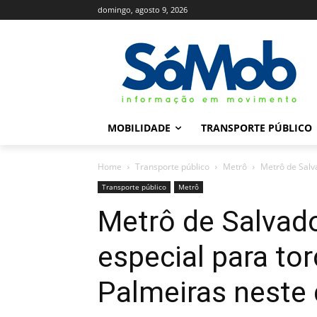
domingo, agosto 9, 2026
MOBILIDADE
TRANSPORTE PÚBLICO
Home
Transporte público
Metrô
Metrô de Salva
Transporte público
Metrô
Metrô de Salvado
especial para to
Palmeiras neste