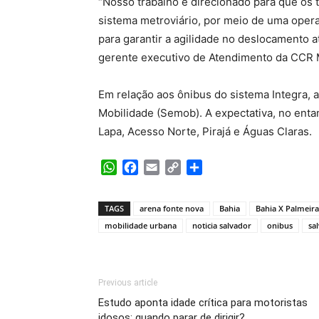
“Nosso trabalho é direcionado para que os
sistema metroviário, por meio de uma opera
para garantir a agilidade no deslocamento at
gerente executivo de Atendimento da CCR 
Em relação aos ônibus do sistema Integra, 
Mobilidade (Semob). A expectativa, no entan
Lapa, Acesso Norte, Pirajá e Águas Claras.
WhatsApp
Facebook
Email
Copy
Share
Link
TAGS
arena fonte nova
Bahia
Bahia X Palmeira
mobilidade urbana
noticia salvador
onibus
sa
Previous article
Estudo aponta idade crítica para motoristas
idosos: quando parar de dirigir?