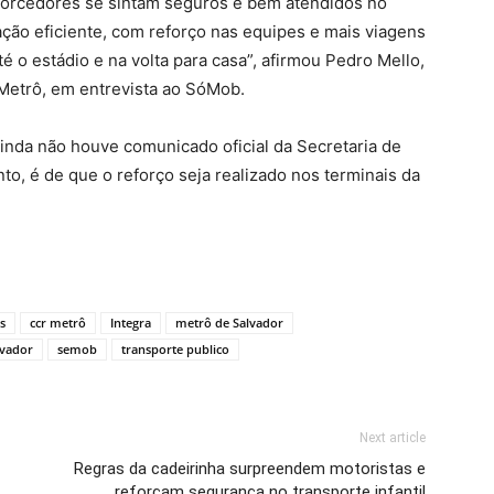
 torcedores se sintam seguros e bem atendidos no
ção eficiente, com reforço nas equipes e mais viagens
é o estádio e na volta para casa”, afirmou Pedro Mello,
Metrô, em entrevista ao SóMob.
ainda não houve comunicado oficial da Secretaria de
to, é de que o reforço seja realizado nos terminais da
s
ccr metrô
Integra
metrô de Salvador
lvador
semob
transporte publico
Next article
Regras da cadeirinha surpreendem motoristas e
reforçam segurança no transporte infantil