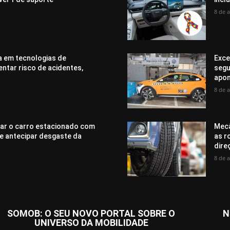
8 de 
a em tecnologias de
Exce
tar risco de acidentes,
segu
apon
8 de 
xar o carro estacionado com
Mecâ
e antecipar desgaste da
as r
dire
8 de 
SOMOB: O SEU NOVO PORTAL SOBRE O
N
UNIVERSO DA MOBILIDADE