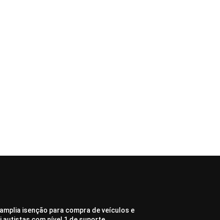
amplia isenção para compra de veículos e
ui autistas com nível 1 de suporte