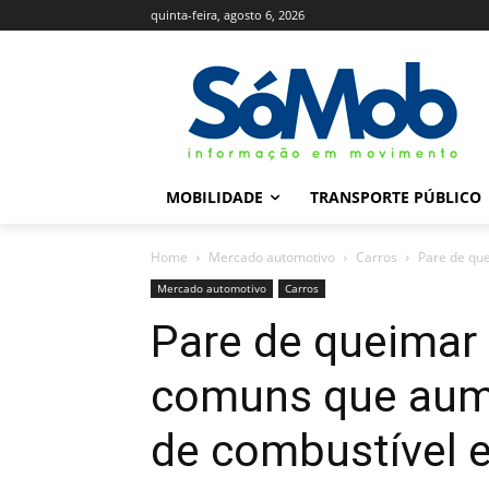
quinta-feira, agosto 6, 2026
MOBILIDADE
TRANSPORTE PÚBLICO
Home
Mercado automotivo
Carros
Pare de qu
Mercado automotivo
Carros
Pare de queimar 
comuns que au
de combustível 