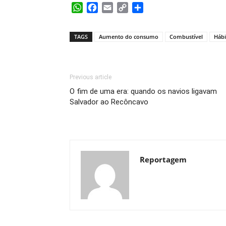
WhatsApp
Facebook
Email
Copy
Share
Link
TAGS
Aumento do consumo
Combustível
Háb
Previous article
O fim de uma era: quando os navios ligavam
Salvador ao Recôncavo
Reportagem