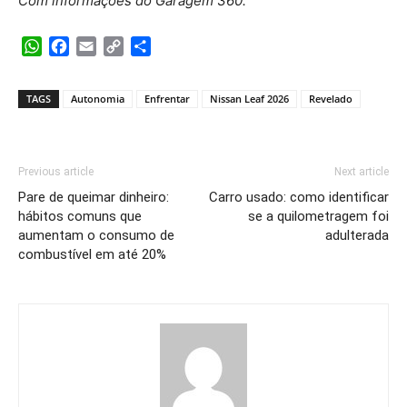
Com informações do Garagem 360.
WhatsApp
Facebook
Email
Copy
Share
Link
TAGS
Autonomia
Enfrentar
Nissan Leaf 2026
Revelado
Previous article
Next article
Pare de queimar dinheiro:
Carro usado: como identificar
hábitos comuns que
se a quilometragem foi
aumentam o consumo de
adulterada
combustível em até 20%