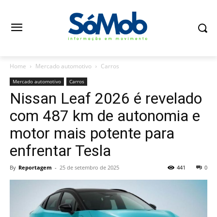
Home
Mercado automotivo
Carros
Mercado automotivo
Carros
Nissan Leaf 2026 é revelado
com 487 km de autonomia e
motor mais potente para
enfrentar Tesla
By
Reportagem
-
25 de setembro de 2025
441
0