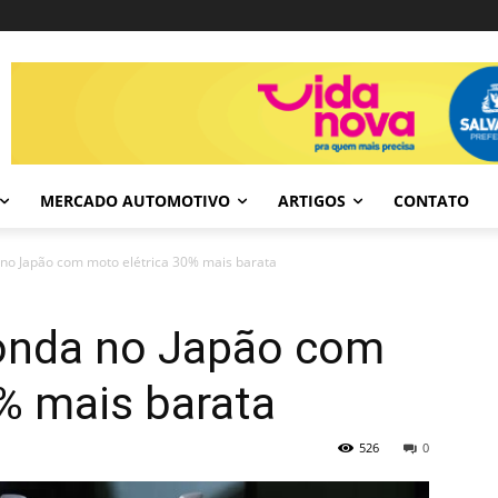
MERCADO AUTOMOTIVO
ARTIGOS
CONTATO
no Japão com moto elétrica 30% mais barata
onda no Japão com
% mais barata
526
0