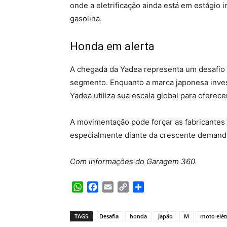
onde a eletrificação ainda está em estágio i
gasolina.
Honda em alerta
A chegada da Yadea representa um desafio d
segmento. Enquanto a marca japonesa inve
Yadea utiliza sua escala global para ofere
A movimentação pode forçar as fabricantes j
especialmente diante da crescente demanda 
Com informações do Garagem 360.
WhatsApp
Facebook
Email
Copy
Share
Link
TAGS
Desafia
honda
Japão
M
moto elét