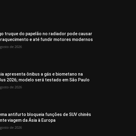
go truque do papelão no radiador pode causar
raquecimento e até fundir motores modernos
agosto de 2026
ia apresenta ônibus a gás e biometano na
Bus 2026; modelo será testado em São Paulo
agosto de 2026
ema antifurto bloqueia funções de SUV chinês
nte viagem da Ásia à Europa
agosto de 2026