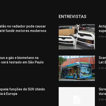
ENTREVISTAS
elão no radiador pode causar
Anti
até fundir motores modernos
supe
6 de 
bus a gás e biometano na
Scan
o será testado em São Paulo
Lat.
6 de 
oqueia funções de SUV chinês
Sist
ia à Europa
dura
6 de 