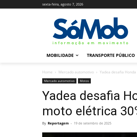
sexta-feira, agosto 7, 2026
MOBILIDADE
TRANSPORTE PÚBLICO
Home
Mercado automotivo
Yadea desafia Honda 
Mercado automotivo
Motos
Yadea desafia H
moto elétrica 30
By
Reportagem
-
19 de setembro de 2025