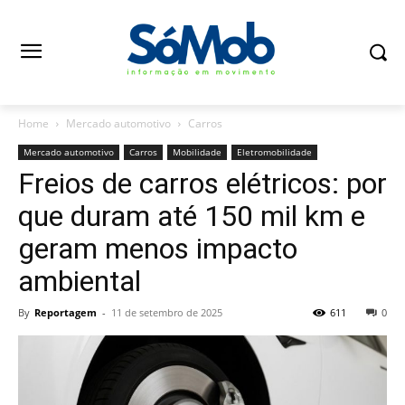
Home
Mercado automotivo
Carros
Mercado automotivo
Carros
Mobilidade
Eletromobilidade
Freios de carros elétricos: por
que duram até 150 mil km e
geram menos impacto
ambiental
By
Reportagem
-
11 de setembro de 2025
611
0