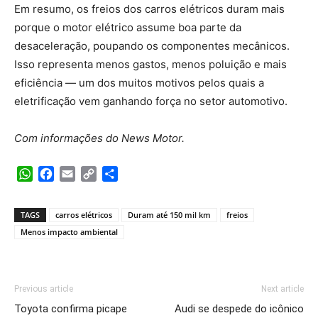
Em resumo, os freios dos carros elétricos duram mais
porque o motor elétrico assume boa parte da
desaceleração, poupando os componentes mecânicos.
Isso representa menos gastos, menos poluição e mais
eficiência — um dos muitos motivos pelos quais a
eletrificação vem ganhando força no setor automotivo.
Com informações do News Motor.
WhatsApp
Facebook
Email
Copy
Share
Link
TAGS
carros elétricos
Duram até 150 mil km
freios
Menos impacto ambiental
Previous article
Next article
Toyota confirma picape
Audi se despede do icônico