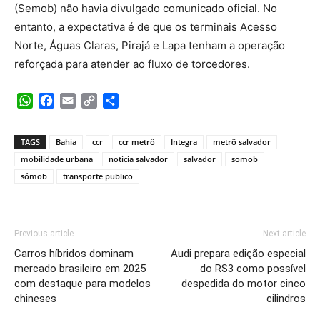
(Semob) não havia divulgado comunicado oficial. No
entanto, a expectativa é de que os terminais Acesso
Norte, Águas Claras, Pirajá e Lapa tenham a operação
reforçada para atender ao fluxo de torcedores.
WhatsApp
Facebook
Email
Copy
Share
Link
TAGS
Bahia
ccr
ccr metrô
Integra
metrô salvador
mobilidade urbana
noticia salvador
salvador
somob
sómob
transporte publico
Previous article
Next article
Carros híbridos dominam
Audi prepara edição especial
mercado brasileiro em 2025
do RS3 como possível
com destaque para modelos
despedida do motor cinco
chineses
cilindros