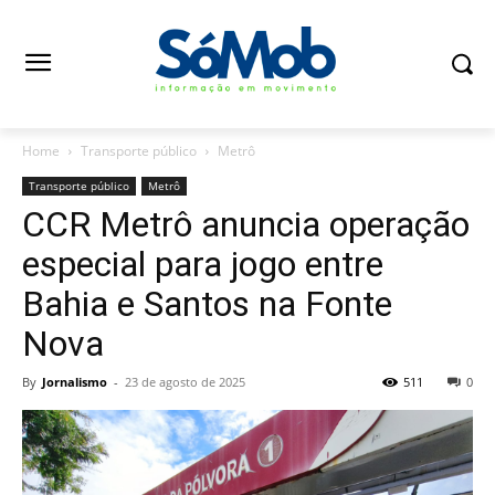
Home
Transporte público
Metrô
Transporte público
Metrô
CCR Metrô anuncia operação
especial para jogo entre
Bahia e Santos na Fonte
Nova
By
Jornalismo
-
23 de agosto de 2025
511
0