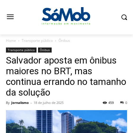
Home
Transporte público
Ônibus
Transporte público
Ônibus
Salvador aposta em ônibus
maiores no BRT, mas
continua errando no tamanho
da solução
By
Jornalismo
-
18 de julho de 2025
459
0