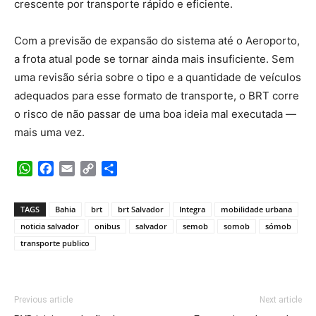
crescente por transporte rápido e eficiente.
Com a previsão de expansão do sistema até o Aeroporto,
a frota atual pode se tornar ainda mais insuficiente. Sem
uma revisão séria sobre o tipo e a quantidade de veículos
adequados para esse formato de transporte, o BRT corre
o risco de não passar de uma boa ideia mal executada —
mais uma vez.
WhatsApp
Facebook
Email
Copy
Share
Link
TAGS
Bahia
brt
brt Salvador
Integra
mobilidade urbana
noticia salvador
onibus
salvador
semob
somob
sómob
transporte publico
Previous article
Next article