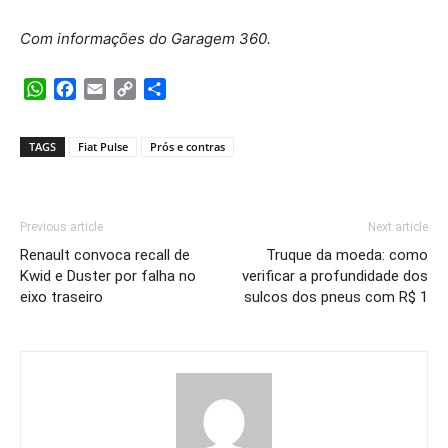
Com informações do Garagem 360.
WhatsApp
Facebook
Email
Copy
Share
Link
TAGS
Fiat Pulse
Prós e contras
Previous article
Next article
Renault convoca recall de
Truque da moeda: como
Kwid e Duster por falha no
verificar a profundidade dos
eixo traseiro
sulcos dos pneus com R$ 1