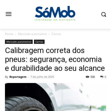
Home
Mercado automotivo
Carros
Mercado automotivo
Carros
Calibragem correta dos
pneus: segurança, economia
e durabilidade ao seu alcance
By
Reportagem
-
7 de julho de 2025
500
0