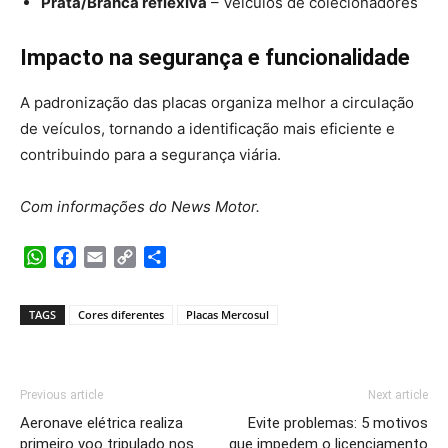
Prata/Branca reflexiva
– Veículos de colecionadores
Impacto na segurança e funcionalidade
A padronização das placas organiza melhor a circulação
de veículos, tornando a identificação mais eficiente e
contribuindo para a segurança viária.
Com informações do News Motor.
WhatsApp
Facebook
Email
Copy
Share
Link
TAGS
Cores diferentes
Placas Mercosul
Previous article
Next article
Aeronave elétrica realiza
Evite problemas: 5 motivos
primeiro voo tripulado nos
que impedem o licenciamento