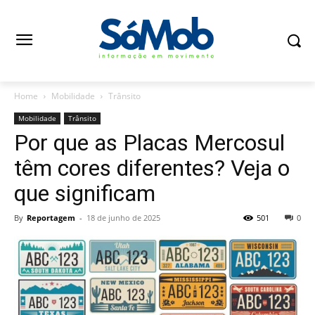
Home
Mobilidade
Trânsito
Mobilidade
Trânsito
Por que as Placas Mercosul
têm cores diferentes? Veja o
que significam
By
Reportagem
-
18 de junho de 2025
501
0