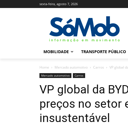
sexta-feira, agosto 7, 2026
MOBILIDADE
TRANSPORTE PÚBLICO
Home
Mercado automotivo
Carros
VP global da
Mercado automotivo
Carros
VP global da BYD
preços no setor e
insustentável