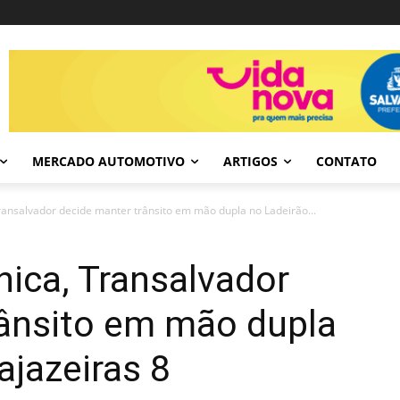
MERCADO AUTOMOTIVO
ARTIGOS
CONTATO
Transalvador decide manter trânsito em mão dupla no Ladeirão...
nica, Transalvador
rânsito em mão dupla
ajazeiras 8