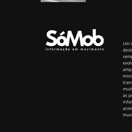
Um o
desl
semp
evol
ampl
miss
tran
muit
às p
info
acon
mun