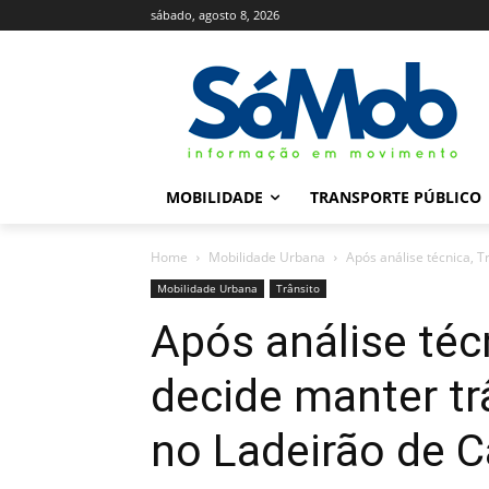
sábado, agosto 8, 2026
MOBILIDADE
TRANSPORTE PÚBLICO
Home
Mobilidade Urbana
Após análise técnica, 
Mobilidade Urbana
Trânsito
Após análise téc
decide manter t
no Ladeirão de C