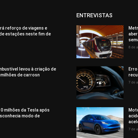
ENTREVISTAS
rá reforço de viagens e
Metr
de estações neste fim de
aber
sem
8 de 
bustível levou à criação de
Erro
 milhões de carrosn
recu
7 de 
0 milhões da Tesla após
Moto
desconhecia modo de
acid
acel
7 de 