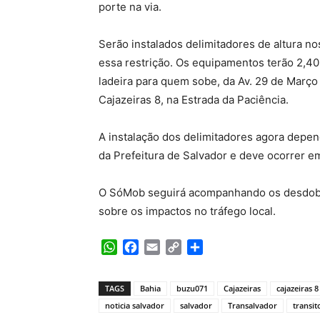
porte na via.
Serão instalados delimitadores de altura no
essa restrição. Os equipamentos terão 2,40 
ladeira para quem sobe, da Av. 29 de Março
Cajazeiras 8, na Estrada da Paciência.
A instalação dos delimitadores agora depen
da Prefeitura de Salvador e deve ocorrer e
O SóMob seguirá acompanhando os desdobr
sobre os impactos no tráfego local.
WhatsApp
Facebook
Email
Copy
Share
Link
TAGS
Bahia
buzu071
Cajazeiras
cajazeiras 8
noticia salvador
salvador
Transalvador
transit