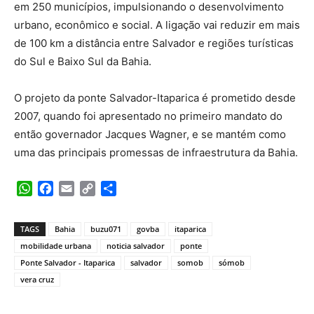
em 250 municípios, impulsionando o desenvolvimento
urbano, econômico e social. A ligação vai reduzir em mais
de 100 km a distância entre Salvador e regiões turísticas
do Sul e Baixo Sul da Bahia.
O projeto da ponte Salvador-Itaparica é prometido desde
2007, quando foi apresentado no primeiro mandato do
então governador Jacques Wagner, e se mantém como
uma das principais promessas de infraestrutura da Bahia.
WhatsApp
Facebook
Email
Copy
Share
Link
TAGS
Bahia
buzu071
govba
itaparica
mobilidade urbana
noticia salvador
ponte
Ponte Salvador - Itaparica
salvador
somob
sómob
vera cruz