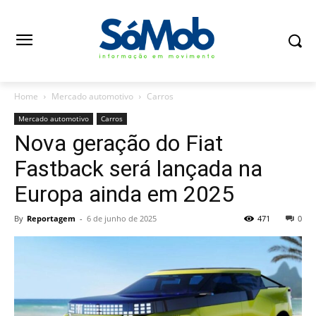
Home
Mercado automotivo
Carros
Mercado automotivo
Carros
Nova geração do Fiat
Fastback será lançada na
Europa ainda em 2025
By
Reportagem
-
6 de junho de 2025
471
0