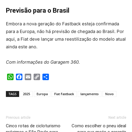
Previsão para o Brasil
Embora a nova geração do Fastback esteja confirmada
para a Europa, não há previsão de chegada ao Brasil. Por
aqui, a Fiat deve lançar uma reestilização do modelo atual
ainda este ano.
Com informações do Garagem 360.
WhatsApp
Facebook
Email
Copy
Share
Link
TAGS
2025
Europa
Fiat Fastback
lançamento
Novo
Previous article
Next article
Cinco rotas de cicloturismo
Como escolher o pneu ideal
próximas a São Paulo para
para sua moto e garantir