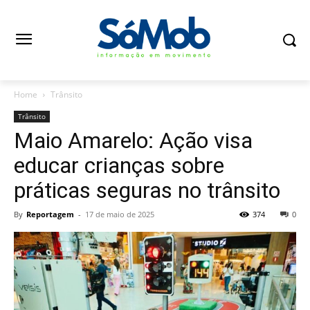
Home
Trânsito
Trânsito
Maio Amarelo: Ação visa
educar crianças sobre
práticas seguras no trânsito
By
Reportagem
-
17 de maio de 2025
374
0