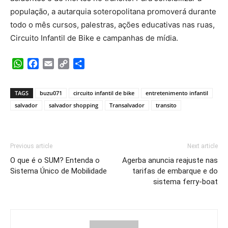
população, a autarquia soteropolitana promoverá durante
todo o mês cursos, palestras, ações educativas nas ruas,
Circuito Infantil de Bike e campanhas de mídia.
WhatsApp
Facebook
Email
Copy
Share
Link
TAGS
buzu071
circuito infantil de bike
entretenimento infantil
salvador
salvador shopping
Transalvador
transito
Previous article
Next article
O que é o SUM? Entenda o
Agerba anuncia reajuste nas
Sistema Único de Mobilidade
tarifas de embarque e do
sistema ferry-boat