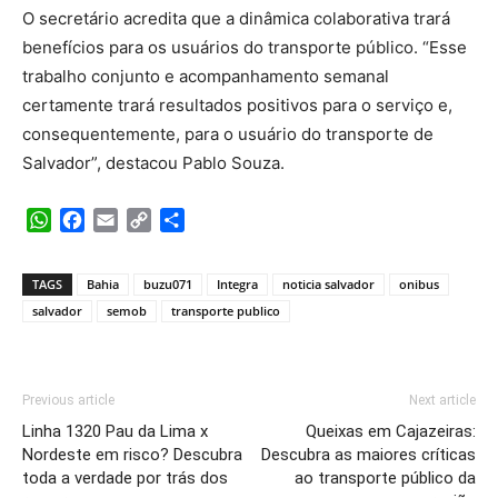
O secretário acredita que a dinâmica colaborativa trará
benefícios para os usuários do transporte público. “Esse
trabalho conjunto e acompanhamento semanal
certamente trará resultados positivos para o serviço e,
consequentemente, para o usuário do transporte de
Salvador”, destacou Pablo Souza.
WhatsApp
Facebook
Email
Copy
Share
Link
TAGS
Bahia
buzu071
Integra
noticia salvador
onibus
salvador
semob
transporte publico
Previous article
Next article
Linha 1320 Pau da Lima x
Queixas em Cajazeiras:
Nordeste em risco? Descubra
Descubra as maiores críticas
toda a verdade por trás dos
ao transporte público da