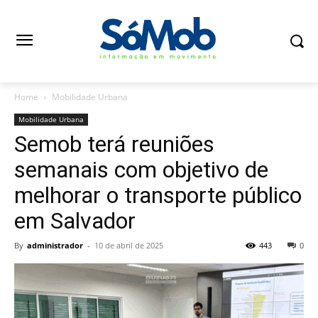
Home
Mobilidade Urbana
Mobilidade Urbana
Semob terá reuniões
semanais com objetivo de
melhorar o transporte público
em Salvador
By
administrador
-
10 de abril de 2025
443
0