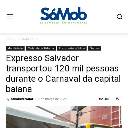
Home
Mobilidade
Mobilidade
Mobilidade Urbana
Transporte público
Ônibus
Expresso Salvador
transportou 120 mil pessoas
durante o Carnaval da capital
baiana
By
administrador
-
7 de março de 2025
481
0