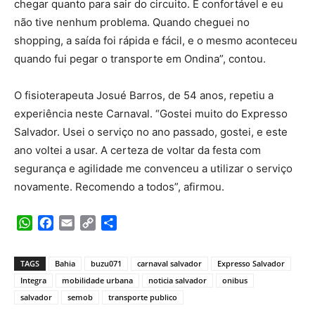
chegar quanto para sair do circuito. É confortável e eu
não tive nenhum problema. Quando cheguei no
shopping, a saída foi rápida e fácil, e o mesmo aconteceu
quando fui pegar o transporte em Ondina”, contou.
O fisioterapeuta Josué Barros, de 54 anos, repetiu a
experiência neste Carnaval. “Gostei muito do Expresso
Salvador. Usei o serviço no ano passado, gostei, e este
ano voltei a usar. A certeza de voltar da festa com
segurança e agilidade me convenceu a utilizar o serviço
novamente. Recomendo a todos”, afirmou.
WhatsApp
Facebook
Email
Copy
Share
Link
TAGS
Bahia
buzu071
carnaval salvador
Expresso Salvador
Integra
mobilidade urbana
noticia salvador
onibus
salvador
semob
transporte publico