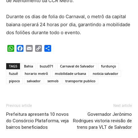
de Atendimento da CCR Metrô.
Durante os dias de folia do Carnaval, o metrô da capital
baiana operará 24 horas por dia, garantindo a mobilidade
dos foliões durante todo o evento.
WhatsApp
Facebook
Email
Copy
Share
Link
TAGS
Bahia
buzu071
Carnaval de Salvador
furdunço
fuzuê
horario metrô
mobilidade urbana
noticia salvador
pipoco
salvador
semob
transporte publico
Previous article
Next article
Prefeitura apresenta 10 novos
Governador Jerônimo
do Consórcio Plataforma, veja
Rodrigues vistoria revisão de
bairros beneficiados
trens para VLT de Salvador