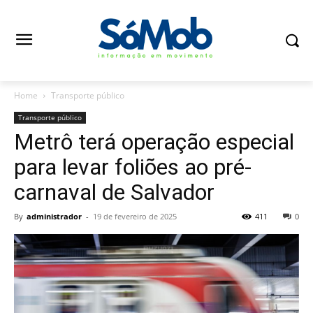
Home
Transporte público
Transporte público
Metrô terá operação especial
para levar foliões ao pré-
carnaval de Salvador
By
administrador
-
19 de fevereiro de 2025
411
0