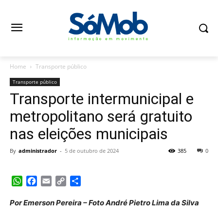
Home
Transporte público
Transporte público
Transporte intermunicipal e
metropolitano será gratuito
nas eleições municipais
By
administrador
-
5 de outubro de 2024
385
0
WhatsApp
Facebook
Email
Copy
Share
Link
Por Emerson Pereira – Foto André Pietro Lima da Silva