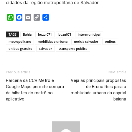
cidades da região metropolitana de Salvador.
WhatsApp
Facebook
Email
Copy
Share
Link
TAGS
Bahia
buzu 071
buzu071
intermunicipal
metropolitano
mobilidade urbana
noticia salvador
onibus
onibus gratuito
salvador
transporte publico
Previous article
Next article
Parceria da CCR Metrô e
Veja as principais propostas
Google Maps permite compra
de Bruno Reis para a
de bilhetes do metrô no
mobilidade urbana da capital
aplicativo
baiana