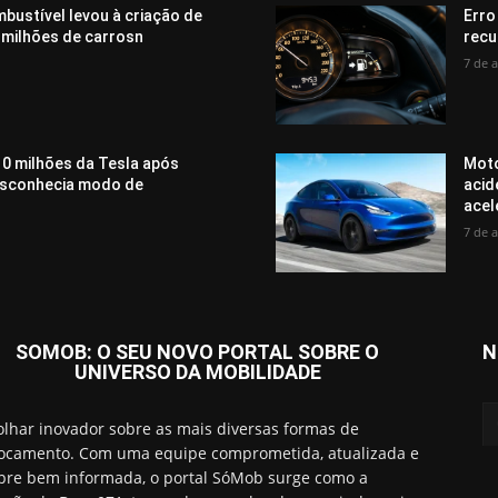
bustível levou à criação de
Erro
 milhões de carrosn
recu
7 de 
0 milhões da Tesla após
Moto
desconhecia modo de
acid
acel
7 de 
SOMOB: O SEU NOVO PORTAL SOBRE O
N
UNIVERSO DA MOBILIDADE
lhar inovador sobre as mais diversas formas de
ocamento. Com uma equipe comprometida, atualizada e
re bem informada, o portal SóMob surge como a