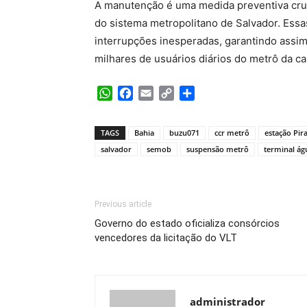
A manutenção é uma medida preventiva cruci
do sistema metropolitano de Salvador. Essa
interrupções inesperadas, garantindo assim 
milhares de usuários diários do metrô da cap
WhatsApp
Facebook
Email
Copy
Share
Link
TAGS
Bahia
buzu071
ccr metrô
estação Pira
salvador
semob
suspensão metrô
terminal ág
Previous article
Governo do estado oficializa consórcios
vencedores da licitação do VLT
administrador