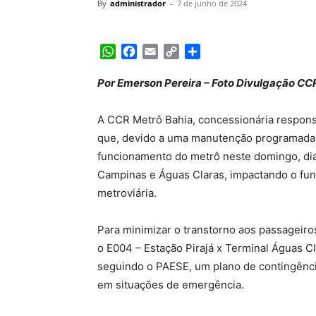
By
administrador
-
7 de junho de 2024
WhatsApp
Facebook
Email
Copy
Share
Link
Por Emerson Pereira – Foto Divulgação CC
A CCR Metrô Bahia, concessionária respons
que, devido a uma manutenção programada 
funcionamento do metrô neste domingo, dia 
Campinas e Águas Claras, impactando o fu
metroviária.
Para minimizar o transtorno aos passageiros
o E004 – Estação Pirajá x Terminal Águas Cl
seguindo o PAESE, um plano de contingência
em situações de emergência.