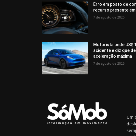
Erro em posto de com
recurso presente em
7 de agosto de 2026
Motorista pede US$ 1
acidente e diz que 
aceleração máxima
7 de agosto de 2026
Um o
desl
semp