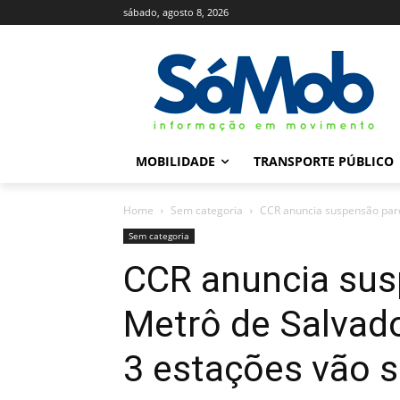
sábado, agosto 8, 2026
MOBILIDADE
TRANSPORTE PÚBLICO
Home
Sem categoria
CCR anuncia suspensão parci
Sem categoria
CCR anuncia sus
Metrô de Salvado
3 estações vão s