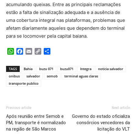
acumulando queixas. Entre as principais reclamações
estão a falta de sinalização adequada e a ausência de
uma cobertura integral nas plataformas, problemas que
afetam diariamente aqueles que dependem do terminal
para se locomover pela capital baiana.
WhatsApp
Facebook
Email
Copy
Share
Link
TAGS
Bahia
buzu 071
buzu071
Integra
noticia salvador
onibus
salvador
semob
terminal aguas claras
transporte publico
Previous article
Next article
Após reunião entre Semob e
Governo do estado oficializa
PM, transporte é normalizado
consórcios vencedores da
na região de São Marcos
licitação do VLT