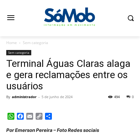
Home
Sem categoria
Sem categoria
Terminal Águas Claras alaga
e gera reclamações entre os
usuários
By
administrador
-
5 de junho de 2024
494
0
WhatsApp
Facebook
Email
Copy
Share
Link
Por Emerson Pereira – Foto Redes sociais