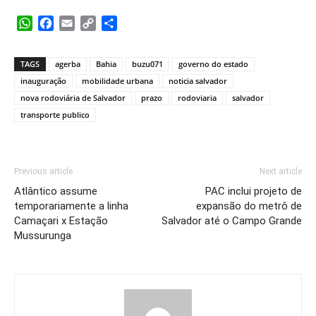
WhatsApp
Facebook
Email
Copy
Share
Link
TAGS
agerba
Bahia
buzu071
governo do estado
inauguração
mobilidade urbana
noticia salvador
nova rodoviária de Salvador
prazo
rodoviaria
salvador
transporte publico
Previous article
Next article
Atlântico assume
PAC inclui projeto de
temporariamente a linha
expansão do metrô de
Camaçari x Estação
Salvador até o Campo Grande
Mussurunga