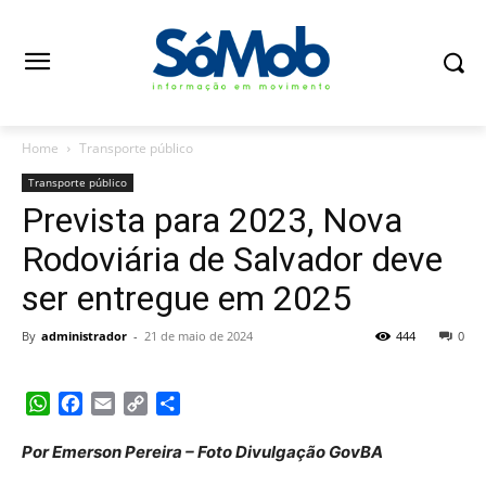
Home
Transporte público
Transporte público
Prevista para 2023, Nova
Rodoviária de Salvador deve
ser entregue em 2025
By
administrador
-
21 de maio de 2024
444
0
WhatsApp
Facebook
Email
Copy
Share
Link
Por Emerson Pereira – Foto Divulgação GovBA