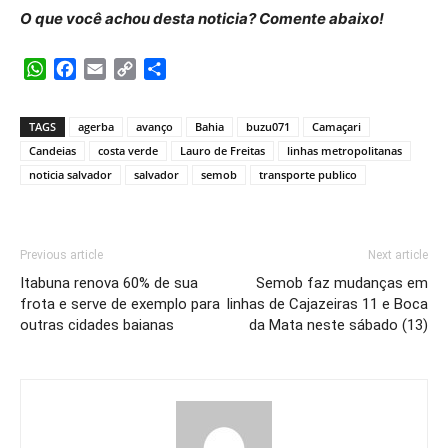
O que você achou desta noticia? Comente abaixo!
WhatsApp
Facebook
Email
Copy
Share
Link
TAGS
agerba
avanço
Bahia
buzu071
Camaçari
Candeias
costa verde
Lauro de Freitas
linhas metropolitanas
noticia salvador
salvador
semob
transporte publico
Previous article
Next article
Itabuna renova 60% de sua
Semob faz mudanças em
frota e serve de exemplo para
linhas de Cajazeiras 11 e Boca
outras cidades baianas
da Mata neste sábado (13)