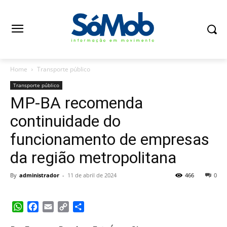
Home
Transporte público
Transporte público
MP-BA recomenda
continuidade do
funcionamento de empresas
da região metropolitana
By
administrador
-
11 de abril de 2024
466
0
WhatsApp
Facebook
Email
Copy
Share
Link