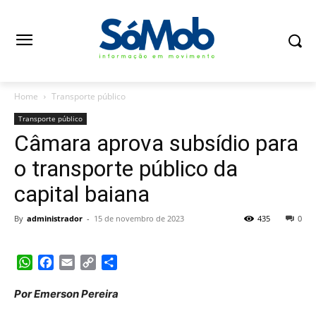
Home
Transporte público
Transporte público
Câmara aprova subsídio para
o transporte público da
capital baiana
By
administrador
-
15 de novembro de 2023
435
0
WhatsApp
Facebook
Email
Copy
Share
Link
Por Emerson Pereira