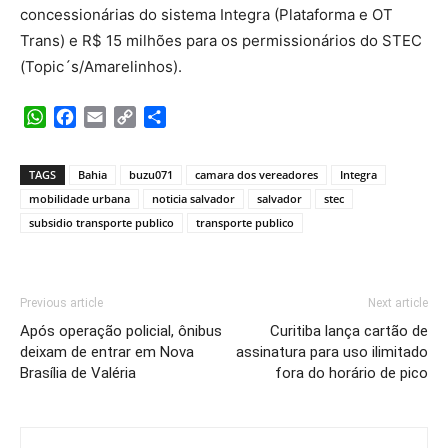
concessionárias do sistema Integra (Plataforma e OT
Trans) e R$ 15 milhões para os permissionários do STEC
(Topic´s/Amarelinhos).
WhatsApp
Facebook
Email
Copy
Share
Link
TAGS
Bahia
buzu071
camara dos vereadores
Integra
mobilidade urbana
noticia salvador
salvador
stec
subsidio transporte publico
transporte publico
Previous article
Next article
Após operação policial, ônibus
Curitiba lança cartão de
deixam de entrar em Nova
assinatura para uso ilimitado
Brasília de Valéria
fora do horário de pico