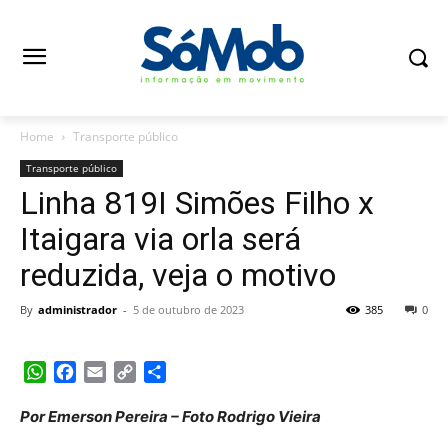
Home
Transporte público
Transporte público
Linha 819I Simões Filho x
Itaigara via orla será
reduzida, veja o motivo
By
administrador
-
5 de outubro de 2023
385
0
WhatsApp
Facebook
Email
Copy
Share
Link
Por Emerson Pereira – Foto Rodrigo Vieira