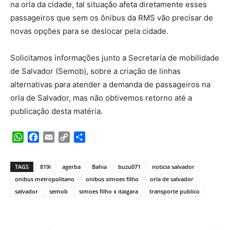
na orla da cidade, tal situação afeta diretamente esses
passageiros que sem os ônibus da RMS vão precisar de
novas opções para se deslocar pela cidade.
Solicitamos informações junto a Secretaria de mobilidade
de Salvador (Semob), sobre a criação de linhas
alternativas para atender a demanda de passageiros na
orla de Salvador, mas não obtivemos retorno até a
publicação desta matéria.
WhatsApp
Facebook
Email
Copy
Share
Link
TAGS
819i
agerba
Bahia
buzu071
noticia salvador
onibus metropolitano
onibus simoes filho
orla de salvador
salvador
semob
simoes filho x itaigara
transporte publico