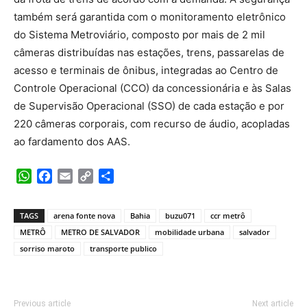
também será garantida com o monitoramento eletrônico
do Sistema Metroviário, composto por mais de 2 mil
câmeras distribuídas nas estações, trens, passarelas de
acesso e terminais de ônibus, integradas ao Centro de
Controle Operacional (CCO) da concessionária e às Salas
de Supervisão Operacional (SSO) de cada estação e por
220 câmeras corporais, com recurso de áudio, acopladas
ao fardamento dos AAS.
WhatsApp
Facebook
Email
Copy
Share
Link
TAGS
arena fonte nova
Bahia
buzu071
ccr metrô
METRÔ
METRO DE SALVADOR
mobilidade urbana
salvador
sorriso maroto
transporte publico
Previous article
Next article