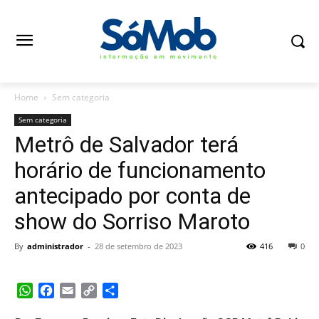
Home
Sem categoria
Sem categoria
Metrô de Salvador terá
horário de funcionamento
antecipado por conta de
show do Sorriso Maroto
By
administrador
-
28 de setembro de 2023
416
0
WhatsApp
Facebook
Email
Copy
Share
Link