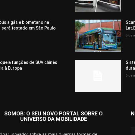
bus a gás e biometano na
Scan
o será testado em São Paulo
Lat.
6 de 
oqueia funções de SUV chinês
Sist
ia à Europa
dura
6 de 
SOMOB: O SEU NOVO PORTAL SOBRE O
N
UNIVERSO DA MOBILIDADE
lhar inovador sobre as mais diversas formas de