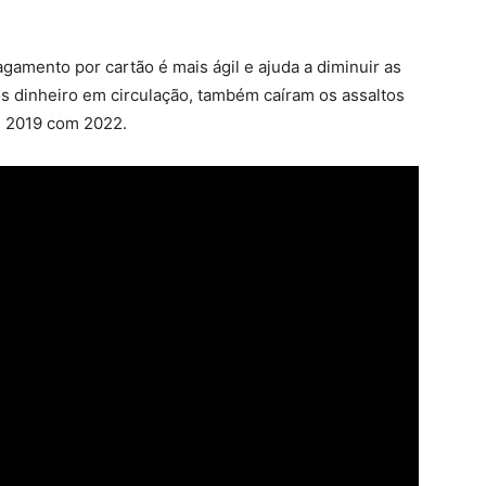
agamento por cartão é mais ágil e ajuda a diminuir as
s dinheiro em circulação, também caíram os assaltos
e 2019 com 2022.