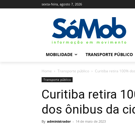
sexta-feira, agosto 7, 2026
MOBILIDADE
TRANSPORTE PÚBLICO
Home
Transporte público
Curitiba retira 100% do
Transporte público
Curitiba retira 
dos ônibus da c
By
administrador
-
14 de maio de 2023