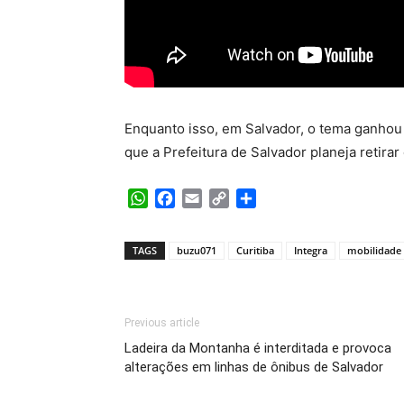
Enquanto isso, em Salvador, o tema ganhou 
que a Prefeitura de Salvador planeja retira
WhatsApp
Facebook
Email
Copy
Share
Link
TAGS
buzu071
Curitiba
Integra
mobilidade
Previous article
Ladeira da Montanha é interditada e provoca
alterações em linhas de ônibus de Salvador