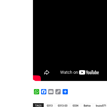
WhatsApp
Facebook
Email
Copy
Share
Link
TAGS
0313
0313-03
0334
Bahia
buzu071