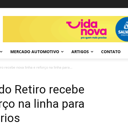
MERCADO AUTOMOTIVO
ARTIGOS
CONTATO
o recebe nova linha e reforço na linha para...
do Retiro recebe
rço na linha para
ários