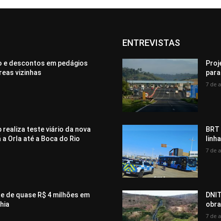
ENTREVISTAS
ão e descontos em pedágios
Proj
eas vizinhas
para
7 de 
realiza teste viário da nova
BRT 
 a Orla até a Boca do Rio
linh
7 de 
te de quase R$ 4 milhões em
DNIT
hia
obra
7 de 