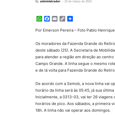
By
administrador
-
25 de março de 2023
WhatsApp
Facebook
Email
Copy
Share
Link
Por Emerson Pereira – Foto Pablo Henrique
Os moradores da Fazenda Grande do Retiro 
deste sábado (25). A Secretaria de Mobilid
para atender a região em direção ao centro
Campo Grande. A linha segue o mesmo rotei
e de lá volta para Fazenda Grande do Retiro
De acordo com a Semob, a nova linha vai op
horário da linha será às 05:45, já sua últim
Inicialmente, a 0313-03, vai ter 26 viagens
horários de pico. Aos sábados, a primeira v
18h. A linha não vai operar aos domingos.