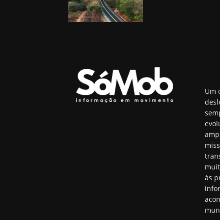
Um o
desl
semp
evol
ampl
miss
tran
muit
às p
info
acon
mun