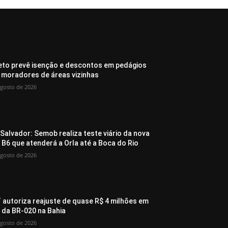
eto prevê isenção e descontos em pedágios
 moradores de áreas vizinhas
agosto de 2026
Salvador: Semob realiza teste viário da nova
a B6 que atenderá a Orla até a Boca do Rio
agosto de 2026
 autoriza reajuste de quase R$ 4 milhões em
 da BR-020 na Bahia
agosto de 2026