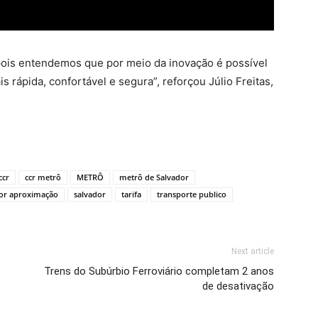
 pois entendemos que por meio da inovação é possível
 rápida, confortável e segura”, reforçou Júlio Freitas,
ccr
ccr metrô
METRÔ
metrô de Salvador
or aproximação
salvador
tarifa
transporte publico
Next article
Trens do Subúrbio Ferroviário completam 2 anos
de desativação