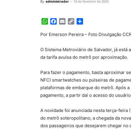
By
administrador
-
14 de fevereiro de 2023
WhatsApp
Facebook
Email
Copy
Share
Link
Por Emerson Pereira – Foto Divulgação CC
O Sistema Metroviário de Salvador, já está
da tarifa avulsa do metrô por aproximação.
Para fazer o pagamento, basta aproximar seu
NFC) smartwatches ou pulseiras de pagament
plataformas de embarque do metrô. Após a a
pagamento, a partir daí o acesso do usuário
A novidade foi anunciada nesta terça-feira
do metrô soteropolitano, a chegada da nova
dos passageiros que desejarem chegar no cir