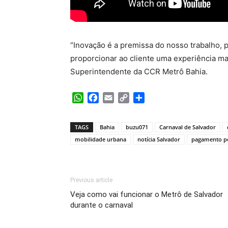
“Inovação é a premissa do nosso trabalho,
proporcionar ao cliente uma experiência mais
Superintendente da CCR Metrô Bahia.
WhatsApp
Facebook
Email
Copy
Share
Link
TAGS
Bahia
buzu071
Carnaval de Salvador
mobilidade urbana
notícia Salvador
pagamento p
Previous article
Veja como vai funcionar o Metrô de Salvador
durante o carnaval