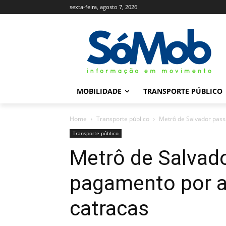
sexta-feira, agosto 7, 2026
MOBILIDADE
TRANSPORTE PÚBLICO
Home
Transporte público
Metrô de Salvador pass
Transporte público
Metrô de Salvado
pagamento por 
catracas