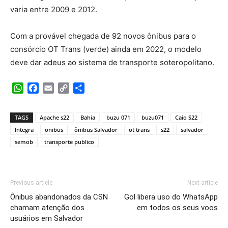
varia entre 2009 e 2012.
Com a provável chegada de 92 novos ônibus para o
consórcio OT Trans (verde) ainda em 2022, o modelo
deve dar adeus ao sistema de transporte soteropolitano.
WhatsApp
Facebook
Email
Copy
Share
Link
TAGS
Apache s22
Bahia
buzu 071
buzu071
Caio S22
Integra
onibus
ônibus Salvador
ot trans
s22
salvador
semob
transporte publico
Previous article
Next article
Ônibus abandonados da CSN
Gol libera uso do WhatsApp
chamam atenção dos
em todos os seus voos
usuários em Salvador