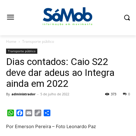
Home
Transporte público
Transporte público
Dias contados: Caio S22
deve dar adeus ao Integra
ainda em 2022
By
administrador
-
5 de julho de 2022
373
0
WhatsApp
Facebook
Email
Copy
Share
Link
Por Emerson Pereira – Foto Leonardo Paz