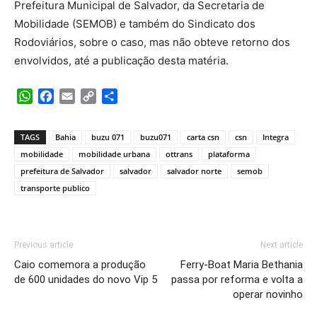
Prefeitura Municipal de Salvador, da Secretaria de
Mobilidade (SEMOB) e também do Sindicato dos
Rodoviários, sobre o caso, mas não obteve retorno dos
envolvidos, até a publicação desta matéria.
WhatsApp
Facebook
Email
Copy
Share
Link
TAGS
Bahia
buzu 071
buzu071
carta csn
csn
Integra
mobilidade
mobilidade urbana
ottrans
plataforma
prefeitura de Salvador
salvador
salvador norte
semob
transporte publico
Previous article
Next article
Caio comemora a produção
Ferry-Boat Maria Bethania
de 600 unidades do novo Vip 5
passa por reforma e volta a
operar novinho