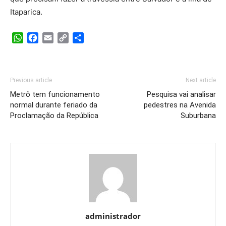
Itaparica.
WhatsApp
Facebook
Email
Copy
Share
Link
Previous article
Next article
Metrô tem funcionamento
Pesquisa vai analisar
normal durante feriado da
pedestres na Avenida
Proclamação da República
Suburbana
administrador