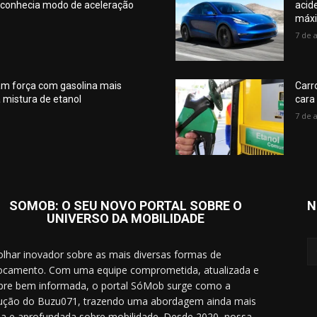
esconhecia modo de aceleração
acid
máx
7 de 
am força com gasolina mais
Carr
 mistura de etanol
cara
7 de 
SOMOB: O SEU NOVO PORTAL SOBRE O
N
UNIVERSO DA MOBILIDADE
lhar inovador sobre as mais diversas formas de
ocamento. Com uma equipe comprometida, atualizada e
re bem informada, o portal SóMob surge como a
ução do Buzu071, trazendo uma abordagem ainda mais
a e aprofundada sobre mobilidade. Desde 2020, nossa