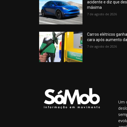
acidente e diz que d
máxima
7 de agosto de 2026
Carros elétricos ganh
cara após aumento da
7 de agosto de 2026
Um o
desl
semp
evol
ampl