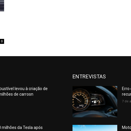
0
ENTREVISTAS
ustível levou à criação de
Erro
ilhões de carrosn
recu
7 de 
 milhões da Tesla após
Moto