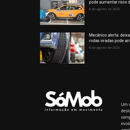
pode aumentar risco d
8 de agosto de 2026
Mecânico alerta: deix
rodas viradas pode an
8 de agosto de 2026
Um o
desl
semp
evol
ampl