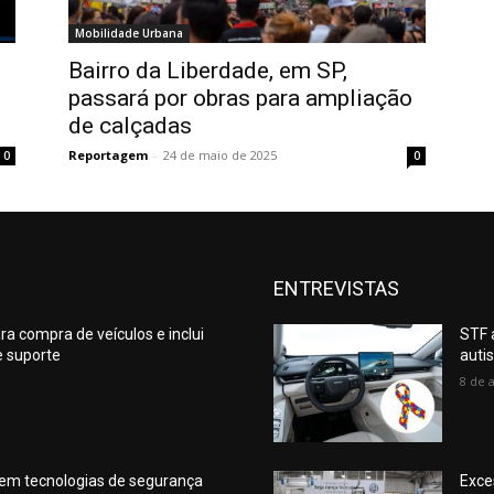
Mobilidade Urbana
Bairro da Liberdade, em SP,
passará por obras para ampliação
de calçadas
Reportagem
-
24 de maio de 2025
0
0
ENTREVISTAS
a compra de veículos e inclui
STF 
e suporte
auti
8 de 
 em tecnologias de segurança
Exce