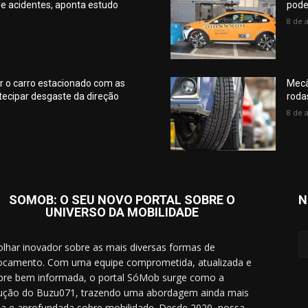
e acidentes, aponta estudo
pode
8 de 
ar o carro estacionado com as
Mecâ
tecipar desgaste da direção
roda
8 de 
SOMOB: O SEU NOVO PORTAL SOBRE O
N
UNIVERSO DA MOBILIDADE
lhar inovador sobre as mais diversas formas de
ocamento. Com uma equipe comprometida, atualizada e
re bem informada, o portal SóMob surge como a
ução do Buzu071, trazendo uma abordagem ainda mais
a e aprofundada sobre mobilidade. Desde 2020, nossa