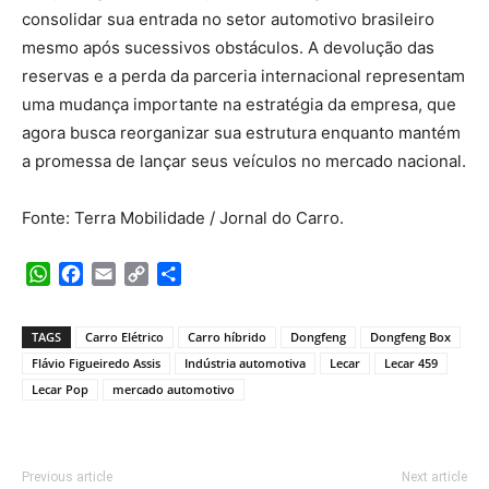
consolidar sua entrada no setor automotivo brasileiro
mesmo após sucessivos obstáculos. A devolução das
reservas e a perda da parceria internacional representam
uma mudança importante na estratégia da empresa, que
agora busca reorganizar sua estrutura enquanto mantém
a promessa de lançar seus veículos no mercado nacional.
Fonte: Terra Mobilidade / Jornal do Carro.
WhatsApp
Facebook
Email
Copy
Share
Link
TAGS
Carro Elétrico
Carro híbrido
Dongfeng
Dongfeng Box
Flávio Figueiredo Assis
Indústria automotiva
Lecar
Lecar 459
Lecar Pop
mercado automotivo
Previous article
Next article