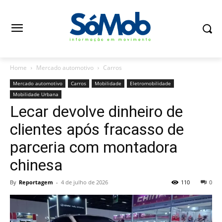
Home
Mercado automotivo
Carros
Mercado automotivo
Carros
Mobilidade
Eletromobilidade
Mobilidade Urbana
Lecar devolve dinheiro de
clientes após fracasso de
parceria com montadora
chinesa
By
Reportagem
-
4 de julho de 2026
110
0