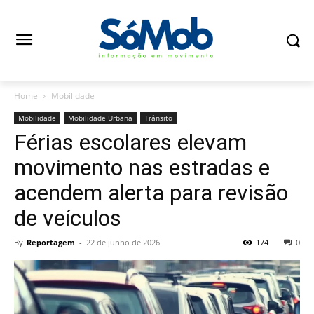
Home
Mobilidade
Mobilidade
Mobilidade Urbana
Trânsito
Férias escolares elevam
movimento nas estradas e
acendem alerta para revisão
de veículos
By
Reportagem
-
22 de junho de 2026
174
0