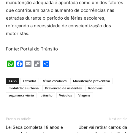
manutenção adequada é apontada como um dos fatores
que contribuem para o aumento de ocorrências nas
estradas durante o período de férias escolares,
reforçando a necessidade de conscientização dos
motoristas.
Fonte: Portal do Trânsito
WhatsApp
Facebook
Email
Copy
Share
Link
TAGS
Estradas
férias escolares
Manutenção preventiva
mobilidade urbana
Prevenção de acidentes
Rodovias
segurança viária
trânsito
Veículos
Viagens
Previous article
Next article
Lei Seca completa 18 anos e
Uber vai retirar carros da