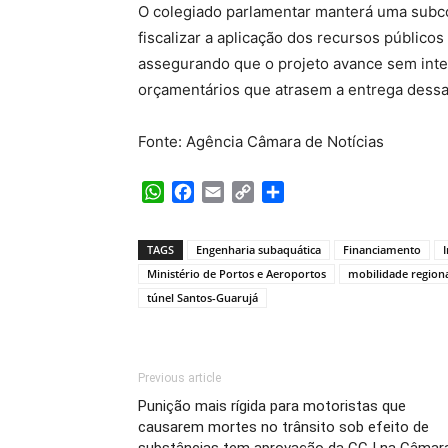
O colegiado parlamentar manterá uma sub
fiscalizar a aplicação dos recursos público
assegurando que o projeto avance sem inte
orçamentários que atrasem a entrega dessa 
Fonte: Agência Câmara de Notícias
WhatsApp
Facebook
Email
Copy
Share
Link
TAGS
Engenharia subaquática
Financiamento
Ministério de Portos e Aeroportos
mobilidade region
túnel Santos-Guarujá
Previous article
Punição mais rígida para motoristas que
causarem mortes no trânsito sob efeito de