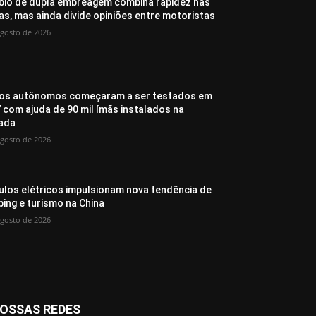
io de dupla embreagem combina rapidez nas
as, mas ainda divide opiniões entre motoristas
agosto de 2026
os autônomos começaram a ser testados em
 com ajuda de 90 mil ímãs instalados na
ada
agosto de 2026
ulos elétricos impulsionam nova tendência de
ing e turismo na China
agosto de 2026
OSSAS REDES