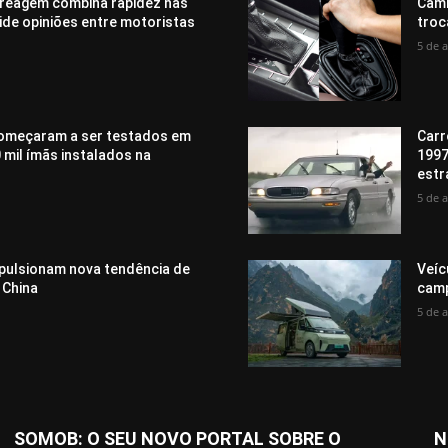
reagem combina rapidez nas
Câmb
vide opiniões entre motoristas
troc
5 de 
omeçaram a ser testados em
Carr
 mil ímãs instalados na
1997
estr
5 de 
mpulsionam nova tendência de
Veíc
 China
camp
5 de 
SOMOB: O SEU NOVO PORTAL SOBRE O
N