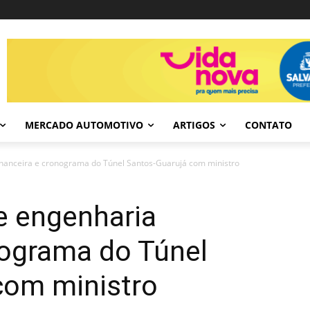
MERCADO AUTOMOTIVO
ARTIGOS
CONTATO
nanceira e cronograma do Túnel Santos-Guarujá com ministro
 engenharia
nograma do Túnel
com ministro