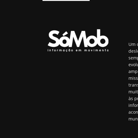
Um o
desl
semp
evol
ampl
miss
tran
muit
às p
info
acon
mun