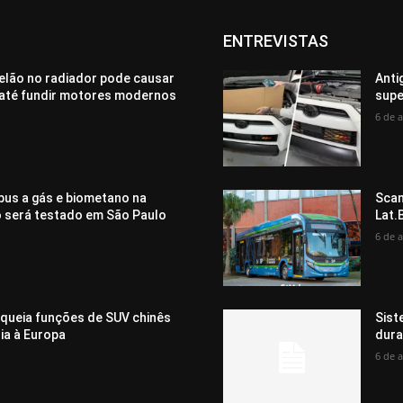
ENTREVISTAS
elão no radiador pode causar
Anti
até fundir motores modernos
supe
6 de 
bus a gás e biometano na
Scan
o será testado em São Paulo
Lat.
6 de 
oqueia funções de SUV chinês
Sist
ia à Europa
dura
6 de 