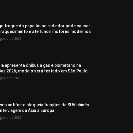
go truque do papelão no radiador pode causar
raquecimento e até fundir motores modernos
agosto de 2026
ia apresenta ônibus a gás e biometano na
Bus 2026; modelo será testado em São Paulo
agosto de 2026
ema antifurto bloqueia funções de SUV chinês
nte viagem da Ásia à Europa
agosto de 2026