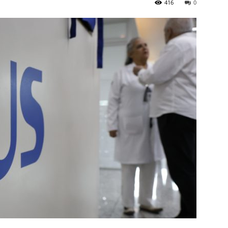
416
0