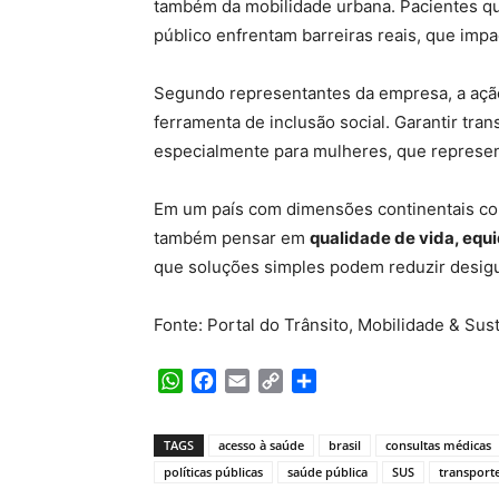
também da mobilidade urbana. Pacientes q
público enfrentam barreiras reais, que imp
Segundo representantes da empresa, a açã
ferramenta de inclusão social. Garantir trans
especialmente para mulheres, que repres
Em um país com dimensões continentais como
também pensar em
qualidade de vida, equ
que soluções simples podem reduzir desigu
Fonte: Portal do Trânsito, Mobilidade & Sus
WhatsApp
Facebook
Email
Copy
Share
Link
TAGS
acesso à saúde
brasil
consultas médicas
políticas públicas
saúde pública
SUS
transporte