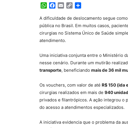
WhatsApp
Facebook
Email
Copy
Share
Link
A dificuldade de deslocamento segue como 
pública no Brasil. Em muitos casos, pacien
cirurgias no Sistema Único de Saúde simp
atendimento.
Uma iniciativa conjunta entre o Ministério 
nesse cenário. Durante um mutirão realiza
transporte
, beneficiando
mais de 36 mil m
Os vouchers, com valor de até
R$ 150 (ida e
cirurgias realizados em mais de
940 unidad
privados e filantrópicos. A ação integrou o
do acesso a atendimentos especializados.
A iniciativa evidencia que o problema da a